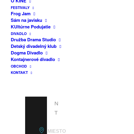
O KINE
F
Bakoš
FESTIVALY
A
Frog Jam
Scenár: Dogma Divadlo
Sám na javisku
C
Kresba: Jozef Gertli Danglár
KUltúrne Podujatie
E
DIVADLO
Vstup voľný.
B
Družba Drama Studio
Detský divadelný klub
O
Dogma Divadlo
O
Kontajnerové divadlo
OBCHOD
K
KONTAKT
E
V
E
N
T
MIESTO