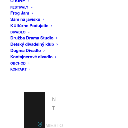
O KINE
F
na email: micega.milos@gmail.com
FESTIVALY
A
Frog Jam
Vstup voľný.
Sám na javisku
C
KUltúrne Podujatie
E
DIVADLO
B
Družba Drama Studio
Detský divadelný klub
O
Dogma Divadlo
O
Kontajnerové divadlo
OBCHOD
K
KONTAKT
E
V
E
N
T
MIESTO