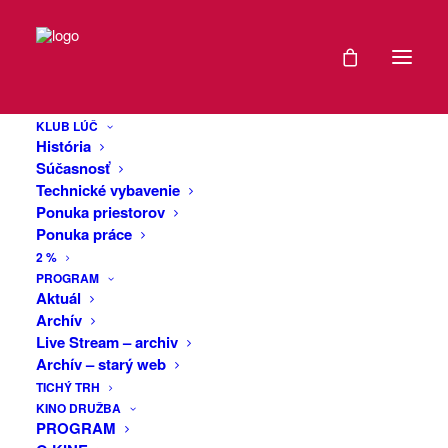
DÁTUM
Prednáška o
12
stavebníctve
KLUB LÚČ
MÁJ
História
2026
Súčasnosť
Technické vybavenie
Pozývame Vás diskutovať a posedieť si
Ponuka priestorov
EXPIRED!
pri káve. Témy na diskusiu nie sú len
Ponuka práce
odborné:
2 %
Aktuálna stavebná legislatíva
ČAS
PROGRAM
Stavebníctvo v kocke
Aktuál
Archív
Trenčín a doprava v meste
18:00
Live Stream – archiv
Archív – starý web
Problematiku vysvetlí odborník v
VIAC
TICHÝ TRH
stavebnej legislatíve Ing. Miloš Mičega,
KINO DRUŽBA
INFO
MBA.
PROGRAM
Prípadné otázky môžete zaslať vopred