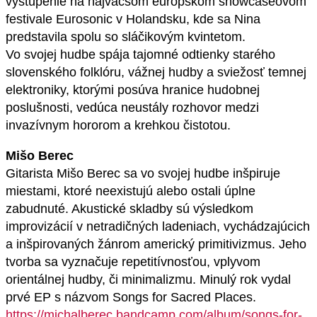
vystúpenie na najväčšom európskom showcaseovom
festivale Eurosonic v Holandsku, kde sa Nina
predstavila spolu so sláčikovým kvintetom.
Vo svojej hudbe spája tajomné odtienky starého
slovenského folklóru, vážnej hudby a sviežosť temnej
elektroniky, ktorými posúva hranice hudobnej
poslušnosti, vedúca neustály rozhovor medzi
invazívnym hororom a krehkou čistotou.
Mišo Berec
Gitarista Mišo Berec sa vo svojej hudbe inšpiruje
miestami, ktoré neexistujú alebo ostali úplne
zabudnuté. Akustické skladby sú výsledkom
improvizácií v netradičných ladeniach, vychádzajúcich
a inšpirovaných žánrom americký primitivizmus. Jeho
tvorba sa vyznačuje repetitívnosťou, vplyvom
orientálnej hudby, či minimalizmu. Minulý rok vydal
prvé EP s názvom Songs for Sacred Places.
https://michalberec.bandcamp.com/album/songs-for-