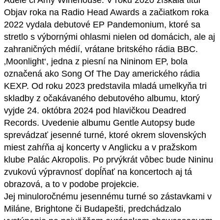
Adele či Amy Winehouse. V roku 2020 získala titul
Objav roka na Radio Head Awards a začiatkom roka
2022 vydala debutové EP Pandemonium, ktoré sa
stretlo s výbornými ohlasmi nielen od domácich, ale aj
zahraničných médií, vrátane britského rádia BBC.
‚Moonlight‘, jedna z piesní na Nininom EP, bola
označená ako Song Of The Day amerického rádia
KEXP. Od roku 2023 predstavila mladá umelkyňa tri
skladby z očakávaného debutového albumu, ktorý
vyjde 24. októbra 2024 pod hlavičkou Deadred
Records. Uvedenie albumu Gentle Autopsy bude
sprevádzať jesenné turné, ktoré okrem slovenských
miest zahŕňa aj koncerty v Anglicku a v pražskom
klube Palác Akropolis. Po prvýkrát vôbec bude Nininu
zvukovú výpravnosť dopĺňať na koncertoch aj tá
obrazová, a to v podobe projekcie.
Jej minuloročnému jesennému turné so zástavkami v
Miláne, Brightone či Budapešti, predchádzalo