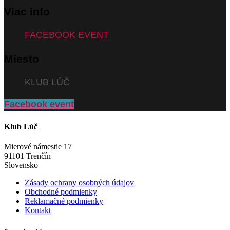
Viac info
FACEBOOK EVENT
Miesto
KLUB LÚČ
Facebook event
Klub Lúč
Mierové námestie 17
91101 Trenčín
Slovensko
Zásady ochrany osobných údajov
Obchodné podmienky
Reklamačné podmienky
Kontakt