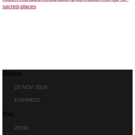
sacred-places
Dátum
23 NOV 2024
EXPIRED!
Čas
20:00