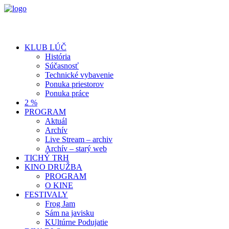
KLUB LÚČ
História
Súčasnosť
Technické vybavenie
Ponuka priestorov
Ponuka práce
2 %
PROGRAM
Aktuál
Archív
Live Stream – archiv
Archív – starý web
TICHÝ TRH
KINO DRUŽBA
PROGRAM
O KINE
FESTIVALY
Frog Jam
Sám na javisku
KUltúrne Podujatie