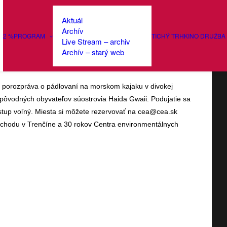
Aktuál
Archív
2 %
PROGRAM
TICHÝ TRH
KINO DRUŽBA
Live Stream – archiv
vočiny
Archív – starý web
 a porozpráva o pádlovaní na morskom kajaku v divokej
e pôvodných obyvateľov súostrovia Haida Gwaii. Podujatie sa
stup voľný. Miesta si môžete rezervovať na cea@cea.sk
 obchodu v Trenčíne a 30 rokov Centra environmentálnych