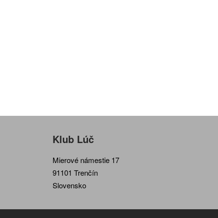
Klub Lúč
Mierové námestie 17
91101 Trenčín
Slovensko