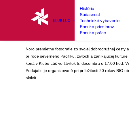
História
Súčasnosť
Technické vybavenie
KLUB LÚČ
Ponuka priestorov
Morským kajakom do di
Ponuka práce
Noro premietne fotografie zo svojej dobrodružnej cesty
prírode severného Pacifiku, živloch a zanikajúcej kultúr
koná v Klube Lúč vo štvrtok 5. decembra o 17:00 hod. V
Podujatie je organizované pri príležitosti 20 rokov BIO
aktivít.