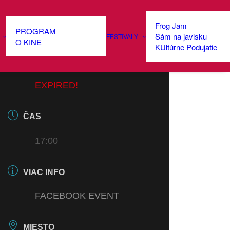
Frog Jam
PROGRAM
Sám na javisku
FESTIVALY
DÁTUM
O KINE
KUltúrne Podujatie
05 DEC 2024
EXPIRED!
ČAS
17:00
VIAC INFO
FACEBOOK EVENT
MIESTO