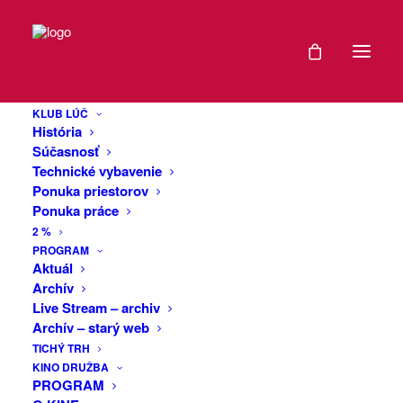
DÁTUM
Monodráma //
12
Presunuté na
KLUB LÚČ
NOV
História
11.12. 2024
2024
Súčasnosť
Technické vybavenie
Ponuka priestorov
EXPIRED!
Ponuka práce
Zo zdravotných dôvodov je predstavenie
2 %
presunuté na 11.12. 2024
ČAS
PROGRAM
Pri návrate z hosťovania v Macedónsku
Aktuál
pri vstupe do Srbska boli členovia
Archív
19:00
Dogma divadla podrobení colnej
Live Stream – archiv
prehliadke, pri ktorej colní pracovníci
Archív – starý web
medzi rekvizitami objavili štartovaciu
VIAC
TICHÝ TRH
KINO DRUŽBA
plynovú pištoľ používanú v predstavení
INFO
PROGRAM
„Višegrád -1“. Podľa znaleckého