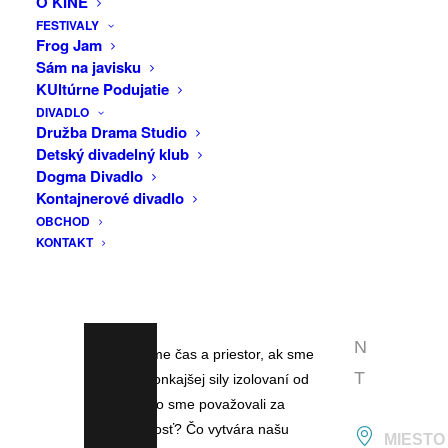
O KINE
F
posudku Národného strediska pre
FESTIVALY
forenzné vedy, bolo zistené, že ide o
A
Frog Jam
konvertibilnú zbraň, ktorú v Republike
Sám na javisku
C
Srbsko možno vlastniť a nosiť iba na
KUltúrne Podujatie
E
základe povolenia štátneho orgánu.
DIVADLO
B
Družba Drama Studio
Vyššia verejná prokuratúra v meste
Detský divadelný klub
O
Vranje, obvinila majiteľa vozidla Kamila
Dogma Divadlo
Bystrického z trestného činu nelegálnej
O
Kontajnerové divadlo
výroby, vlastnenia, nosenia a
OBCHOD
K
obchodovania so zbraňou a výbušninami
KONTAKT
E
a požiadala súd o uvalenie trestu
V
jednoročného väzenia a náhradu trovov
súdneho konania.
E
N
Ako vnímame čas a priestor, ak sme
T
zásahom vonkajšej sily izolovaní od
všetkého, čo sme považovali za
samozrejmosť? Čo vytvára našu
MIESTO