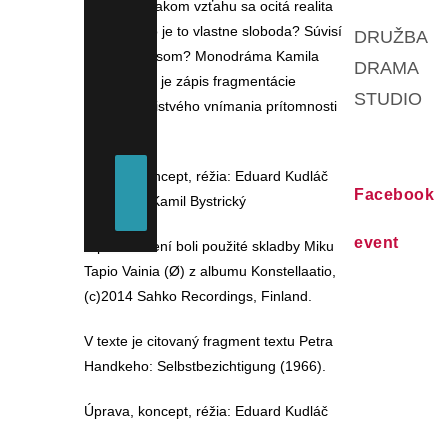
identitu? V akom vzťahu sa ocitá realita
a ilúzia? Čo je to vlastne sloboda? Súvisí
DRUŽBA
nejako s časom? Monodráma Kamila
DRAMA
Bystrického je zápis fragmentácie
STUDIO
niekedy celistvého vnímania prítomnosti
a bytia.
Úprava, koncept, réžia: Eduard Kudláč
Facebook
Text, perf: Kamil Bystrický
event
V predstavení boli použité skladby Miku
Tapio Vainia (Ø) z albumu Konstellaatio,
(c)2014 Sahko Recordings, Finland.
V texte je citovaný fragment textu Petra
Handkeho: Selbstbezichtigung (1966).
Úprava, koncept, réžia: Eduard Kudláč