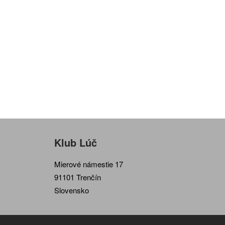
Klub Lúč
Mierové námestie 17
91101 Trenčín
Slovensko