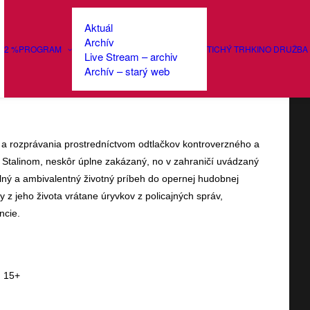
Aktuál
Archív
2 %
PROGRAM
TICHÝ TRH
KINO DRUŽBA
Live Stream – archiv
e Družba: Kaprkód (Česko-
Archív – starý web
 rozprávania prostredníctvom odtlačkov kontroverzného a
 Stalinom, neskôr úplne zakázaný, no v zahraničí uvádzaný
lný a ambivalentný životný príbeh do opernej hudobnej
 jeho života vrátane úryvkov z policajných správ,
ncie.
| 15+