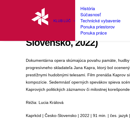
História
Súčasnosť
Technické vybavenie
KLUB LÚČ
Ponuka priestorov
Klubové pondelky v kin
Ponuka práce
Slovensko, 2022)
Dokumentárna opera skúmajúca povahu pamäte, hudby a
progresívneho skladateľa Jana Kapra, ktorý bol ocenený
prestížnymi hudobnými telesami. Film prenáša Kaprov si
kompozície. Sedemnásť operných spevákov spieva scény z
Kaprových politických záznamov či milostnej korešponde
Réžia: Lucia Králová
Kaprkód | Česko-Slovensko | 2022 | 91 min. | čes. jazyk 