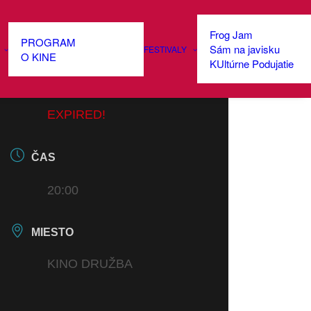
Frog Jam
PROGRAM
Sám na javisku
FESTIVALY
DÁTUM
O KINE
KUltúrne Podujatie
01 JÚN 2026
EXPIRED!
ČAS
20:00
MIESTO
KINO DRUŽBA