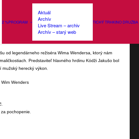
Aktuál
Archív
2 %
PROGRAM
TICHÝ TRH
KINO DRUŽBA
Live Stream – archiv
ni (2023, JAP/DE)
Archív – starý web
dušu od legendárneho režiséra Wima Wendersa, ktorý nám
maličkostiach. Predstaviteľ hlavného hrdinu Kódži Jakušo bol
ší mužský herecký výkon.
a: Wim Wenders
č.
e za pochopenie.