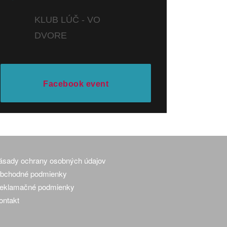
KLUB LÚČ - VO
DVORE
Facebook event
ásady ochrany osobných údajov
bchodné podmienky
eklamačné podmienky
ontakt