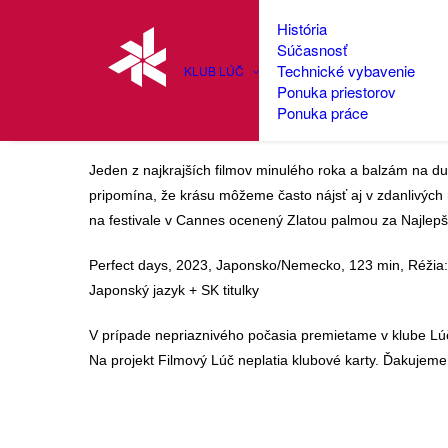
História
Súčasnosť
Technické vybavenie
KLUB LÚČ
Ponuka priestorov
Filmový Lúč: Dokonalé d
Ponuka práce
Jeden z najkrajších filmov minulého roka a balzám na 
pripomína, že krásu môžeme často nájsť aj v zdanlivých 
na festivale v Cannes ocenený Zlatou palmou za Najlep
Perfect days, 2023, Japonsko/Nemecko, 123 min, Réži
Japonský jazyk + SK titulky
V prípade nepriaznivého počasia premietame v klube Lú
Na projekt Filmový Lúč neplatia klubové karty. Ďakujem