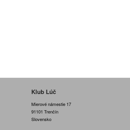
Klub Lúč
Mierové námestie 17
91101 Trenčín
Slovensko