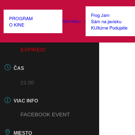
Frog Jam
PROGRAM
Sám na javisku
FESTIVALY
DÁTUM
O KINE
KUltúrne Podujatie
05 JÚL 2024
EXPIRED!
ČAS
21:00
VIAC INFO
FACEBOOK EVENT
MIESTO