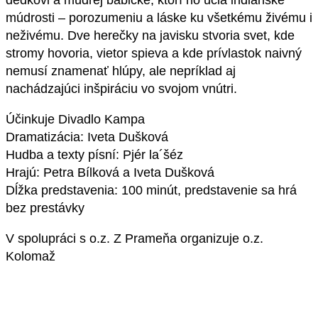
dedkovi a múdrej babičke, ktorí ho učia indiánske
múdrosti – porozumeniu a láske ku všetkému živému i
neživému. Dve herečky na javisku stvoria svet, kde
stromy hovoria, vietor spieva a kde prívlastok naivný
nemusí znamenať hlúpy, ale nepríklad aj
nachádzajúci inšpiráciu vo svojom vnútri.
Účinkuje Divadlo Kampa
Dramatizácia: Iveta Dušková
Hudba a texty písní: Pjér la´šéz
Hrajú: Petra Bílková a Iveta Dušková
Dĺžka predstavenia: 100 minút, predstavenie sa hrá
bez prestávky
V spolupráci s o.z. Z Prameňa organizuje o.z.
Kolomaž