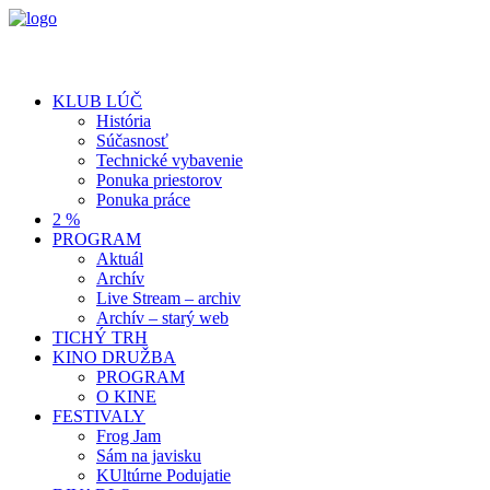
KLUB LÚČ
História
Súčasnosť
Technické vybavenie
Ponuka priestorov
Ponuka práce
2 %
PROGRAM
Aktuál
Archív
Live Stream – archiv
Archív – starý web
TICHÝ TRH
KINO DRUŽBA
PROGRAM
O KINE
FESTIVALY
Frog Jam
Sám na javisku
KUltúrne Podujatie