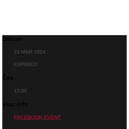
Dátum
23 MAR 2024
EXPIRED!
Čas
15:00
Viac info
FACEBOOK EVENT