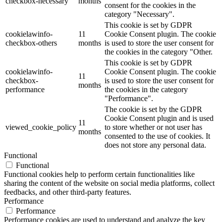
checkbox-necessary
months
consent for the cookies in the
category "Necessary".
This cookie is set by GDPR
cookielawinfo-
11
Cookie Consent plugin. The cookie
checkbox-others
months
is used to store the user consent for
the cookies in the category "Other.
This cookie is set by GDPR
cookielawinfo-
Cookie Consent plugin. The cookie
11
checkbox-
is used to store the user consent for
months
performance
the cookies in the category
"Performance".
The cookie is set by the GDPR
Cookie Consent plugin and is used
11
viewed_cookie_policy
to store whether or not user has
months
consented to the use of cookies. It
does not store any personal data.
Functional
Functional
Functional cookies help to perform certain functionalities like
sharing the content of the website on social media platforms, collect
feedbacks, and other third-party features.
Performance
Performance
Performance cookies are used to understand and analyze the key