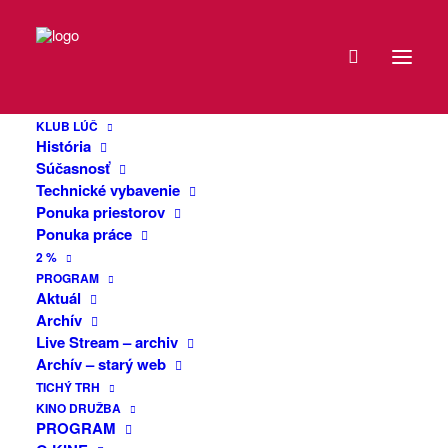
DÁTUM
Burza vinylových
17
platní
KLUB LÚČ
MAR
História
2026
Súčasnosť
Technické vybavenie
Pozývame Vás na hudobnú burzu
Ponuka priestorov
EXPIRED!
vinylových platní (ale aj CD,MC,
Ponuka práce
hudobných kníh, plagátov či iných
2 %
hudobných memorabílii). Bude tu možné
ČAS
PROGRAM
predať, kúpiť prípadne aj vymeniť
Aktuál
Archív
čokoľvek z uvedeného. Širokú ponuku
15:30
Live Stream – archiv
použitých LP bude dopĺňať taktiež aj
Archív – starý web
slušný výber nových nehraných kúskov
MIESTO
TICHÝ TRH
najmä z oblastí ako
KINO DRUŽBA
alternative/indie/punk
PROGRAM
KLUB
rock/hardcore/metal.