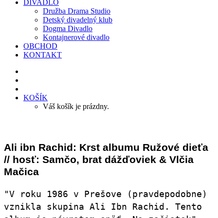
DIVADLO
Družba Drama Studio
Detský divadelný klub
Dogma Divadlo
Kontajnerové divadlo
OBCHOD
KONTAKT
KOŠÍK
Váš košík je prázdny.
Ali ibn Rachid: Krst albumu Ružové dieťa
// hosť: Samčo, brat dážďoviek & Vlčia
Mačica
"V roku 1986 v Prešove (pravdepodobne)
vznikla skupina Ali Ibn Rachid. Tento