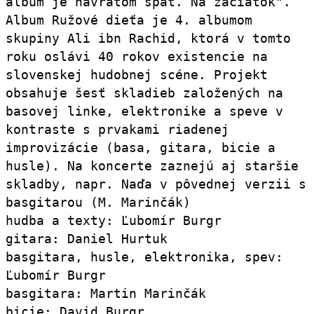
album je návratom späť. Na začiatok".
Album Ružové dieťa je 4. albumom
skupiny Ali ibn Rachid, ktorá v tomto
roku oslávi 40 rokov existencie na
slovenskej hudobnej scéne. Projekt
obsahuje šesť skladieb založených na
basovej linke, elektronike a speve v
kontraste s prvakami riadenej
improvizácie (basa, gitara, bicie a
husle). Na koncerte zaznejú aj staršie
skladby, napr. Naďa v pôvednej verzii s
basgitarou (M. Marinčák)
hudba a texty: Ľubomír Burgr
gitara: Daniel Hurtuk
basgitara, husle, elektronika, spev:
Ľubomír Burgr
basgitara: Martin Marinčák
bicie: David Burgr