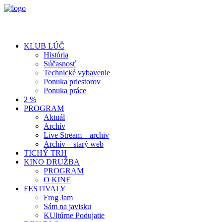
KLUB LÚČ
História
Súčasnosť
Technické vybavenie
Ponuka priestorov
Ponuka práce
2 %
PROGRAM
Aktuál
Archív
Live Stream – archiv
Archív – starý web
TICHÝ TRH
KINO DRUŽBA
PROGRAM
O KINE
FESTIVALY
Frog Jam
Sám na javisku
KUltúrne Podujatie