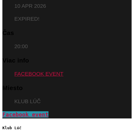
10 APR 2026
EXPIRED!
Čas
20:00
Viac info
FACEBOOK EVENT
Miesto
KLUB LÚČ
Facebook event
Klub Lúč